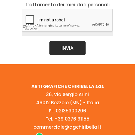
trattamento dei miei dati personali
INVIA
ARTI GRAFICHE CHIRIBELLA sas
36, Via Sergio Arini
46012 Bozzolo (MN) - Italia
P.I. 02135300206
Tel.
+39 0376 91155
commerciale@agchiribella.it