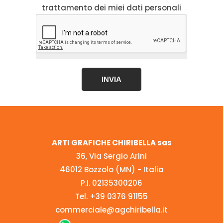
trattamento dei miei dati personali
INVIA
ARTI GRAFICHE CHIRIBELLA sas
36, Via Sergio Arini
46012 Bozzolo (MN) - Italia
P.I. 02135300206
Tel.
+39 0376 91155
commerciale@agchiribella.it